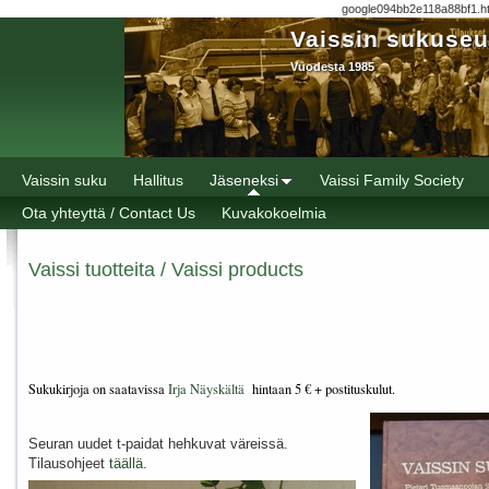
google094bb2e118a88bf1.h
Vaissin sukuseu
Vuodesta 1985
Vaissin suku
Hallitus
Jäseneksi
Vaissi Family Society
Ota yhteyttä / Contact Us
Kuvakokoelmia
Vaissi tuotteita / Vaissi products
Sukukirjoja on saatavissa
Irja Näyskältä
hintaan 5 € + postituskulut.
Seuran uudet t-paidat hehkuvat väreissä.
Tilausohjeet
täällä
.